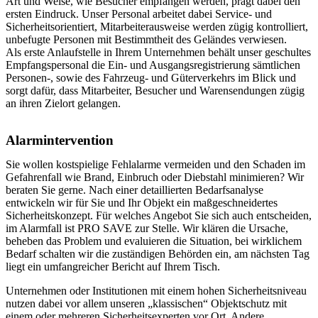
Art und Weise, wie Besucher empfangen werden, prägt dabei den
ersten Eindruck. Unser Personal arbeitet dabei Service- und
Sicherheitsorientiert, Mitarbeiterausweise werden zügig kontrolliert,
unbefugte Personen mit Bestimmtheit des Geländes verwiesen.
Als erste Anlaufstelle in Ihrem Unternehmen behält unser geschultes
Empfangspersonal die Ein- und Ausgangsregistrierung sämtlichen
Personen-, sowie des Fahrzeug- und Güterverkehrs im Blick und
sorgt dafür, dass Mitarbeiter, Besucher und Warensendungen zügig
an ihren Zielort gelangen.
Alarmintervention
Sie wollen kostspielige Fehlalarme vermeiden und den Schaden im
Gefahrenfall wie Brand, Einbruch oder Diebstahl minimieren? Wir
beraten Sie gerne. Nach einer detaillierten Bedarfsanalyse
entwickeln wir für Sie und Ihr Objekt ein maßgeschneidertes
Sicherheitskonzept. Für welches Angebot Sie sich auch entscheiden,
im Alarmfall ist PRO SAVE zur Stelle. Wir klären die Ursache,
beheben das Problem und evaluieren die Situation, bei wirklichem
Bedarf schalten wir die zuständigen Behörden ein, am nächsten Tag
liegt ein umfangreicher Bericht auf Ihrem Tisch.
Unternehmen oder Institutionen mit einem hohen Sicherheitsniveau
nutzen dabei vor allem unseren „klassischen“ Objektschutz mit
einem oder mehreren Sicherheitsexperten vor Ort. Andere