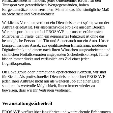
Finanzdienstleister handeln, jeder Unternehmer fordert für den
Transport von gewerblichen Wertgegenständen, hohen
Bargeldumsätzen oder sensiblem Material das höchstmögliche Maß
an Sicherheit und Verlässlichkeit.
Wirkliches Vertrauen verdient ein Dienstleister erst später, wenn der
Auftrag erledigt ist. Für anspruchsvolle Projekte ausdem Bereich
Werttransport kommen bei PROSAVE nur unsere erfahrensten
Mitarbeiter in Frage, denn ein gepanzertes Fahrzeug ist ohne das
bestmögliche Personal an Tür und Steuer auch nur ein Auto. Unser
kompromissloser Ansatz aus qualifiziertem Einsatzteam, moderner
Digitaltechnik und einem nach Ihren Wünschen ausgearbeiteten und
sämtlichen Notfallszenarien angepassten Sicherheitskonzept, führte
bisher immer direkt und verlässlich ans Ziel einer jeden
Logistikoperation.
Ob Lokalgröße oder international operierender Konzern, wir sind
für Sie da. Als professioneller Dienstleister betrachtet PROSAVE
jeden Ihrer Aufträge nicht nur als weiteren Job auf einer Liste,
sondern als wertvolle Möglichkeit, Ihnen immer wieder zu
beweisen, dass wir Ihr Vertrauen verdienen.
Veranstaltungssicherheit
PROSAVE verfügt über langjährige und weitreichende Erfahrungen